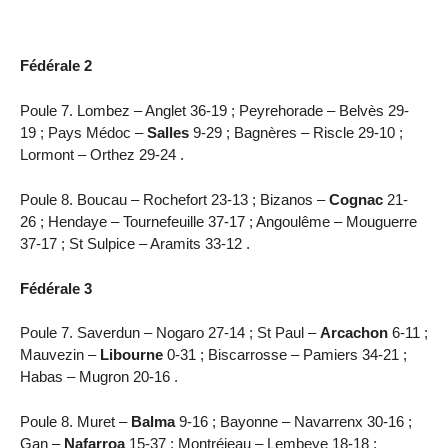
Fédérale 2
Poule 7. Lombez – Anglet 36-19 ; Peyrehorade – Belvès 29-
19 ; Pays Médoc –
Salles
9-29 ; Bagnères – Riscle 29-10 ;
Lormont – Orthez 29-24 .
Poule 8. Boucau – Rochefort 23-13 ; Bizanos –
Cognac
21-
26 ; Hendaye – Tournefeuille 37-17 ; Angoulême – Mouguerre
37-17 ; St Sulpice – Aramits 33-12 .
Fédérale 3
Poule 7. Saverdun – Nogaro 27-14 ; St Paul –
Arcachon
6-11 ;
Mauvezin –
Libourne
0-31 ; Biscarrosse – Pamiers 34-21 ;
Habas – Mugron 20-16 .
Poule 8. Muret –
Balma
9-16 ; Bayonne – Navarrenx 30-16 ;
Gan –
Nafarroa
15-37 ; Montréjeau – Lembeye 18-18 ;