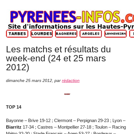
Les matchs et résultats du
week-end (24 et 25 mars
2012)
dimanche 25 mars 2012
,
par
rédaction
TOP 14
Bayonne – Brive 19-12 ; Clermont – Perpignan 29-23 ; Lyon –
Biarritz
17-34 ; Castres – Montpellier 27-18 ; Toulon – Racing
Métro 32-20 ; Stade Français – Agen 53-27 ; Bordeaux –