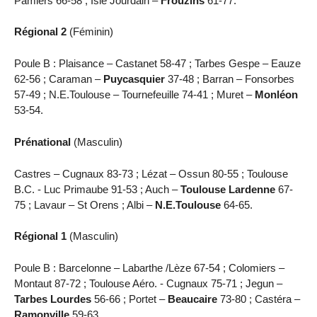
Pamiers 66-58 ; Isle Jourdain –
Frouzins
61-77.
Régional 2
(Féminin)
Poule B : Plaisance – Castanet 58-47 ; Tarbes Gespe – Eauze
62-56 ; Caraman –
Puycasquier
37-48 ; Barran – Fonsorbes
57-49 ; N.E.Toulouse – Tournefeuille 74-41 ; Muret –
Monléon
53-54.
Prénational
(Masculin)
Castres – Cugnaux 83-73 ; Lézat – Ossun 80-55 ; Toulouse
B.C. - Luc Primaube 91-53 ; Auch –
Toulouse Lardenne
67-
75 ; Lavaur – St Orens ; Albi –
N.E.Toulouse
64-65.
Régional 1
(Masculin)
Poule B : Barcelonne – Labarthe /Lèze 67-54 ; Colomiers –
Montaut 87-72 ; Toulouse Aéro. - Cugnaux 75-71 ; Jegun –
Tarbes Lourdes
56-66 ; Portet –
Beaucaire
73-80 ; Castéra –
Ramonville
59-63 .