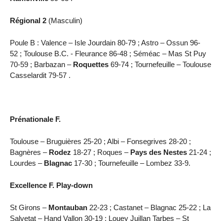
Régional 2
(Masculin)
Poule B : Valence – Isle Jourdain 80-79 ; Astro – Ossun 96-
52 ; Toulouse B.C. - Fleurance 86-48 ; Séméac – Mas St Puy
70-59 ; Barbazan –
Roquettes
69-74 ; Tournefeuille – Toulouse
Casselardit 79-57 .
Prénationale F.
Toulouse – Bruguières 25-20 ; Albi – Fonsegrives 28-20 ;
Bagnères –
Rodez
18-27 ; Roques –
Pays des Nestes
21-24 ;
Lourdes –
Blagnac
17-30 ; Tournefeuille – Lombez 33-9.
Excellence F. Play-down
St Girons –
Montauban
22-23 ; Castanet – Blagnac 25-22 ; La
Salvetat – Hand Vallon 30-19 ; Louey Juillan Tarbes – St