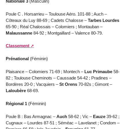
Nationale 3
(Masculin)
Poule C . Horsarrieu – Toulouse Aéro. 101-88 ; Auch –
Côteaux du Luy 88-69 ; Cadets Chalosse –
Tarbes Lourdes
65-90 ; Réal Chalossais – Colomiers ; Montauban –
Malaussanne
84-92 ; Montgaillard – Valence 80-79.
Classement
Prénational
(Féminin)
Plaisance – Colomiers 71-69 ; Montech –
Luc Primaube
58-
82 ; Toulouse Cheminots – Caussade 54-42 ; Pradines –
Bordères 20-0 ; Vacquiers –
St Orens
70-82s ; Gimont –
Laloubère
68-69.
Régional 1
(Féminin)
Poule B : Bas Armagnac –
Auch
58-62 ; Vic –
Eauze
39-62 ;
Cugnaux – Lourdes 87-51 ; Séméac – Lavelanet ; Condom –