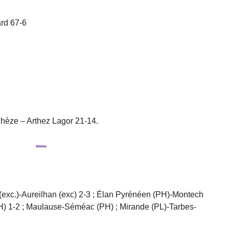
ard 67-6
Thèze – Arthez Lagor 21-14.
 (exc.)-Aureilhan (exc) 2-3 ; Élan Pyrénéen (PH)-Montech
PH) 1-2 ; Maulause-Séméac (PH) ; Mirande (PL)-Tarbes-