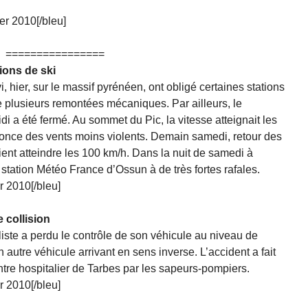
decrease
er 2010[/bleu]
volume.
================
tions de ski
i, hier, sur le massif pyrénéen, ont obligé certaines stations
de plusieurs remontées mécaniques. Par ailleurs, le
di a été fermé. Au sommet du Pic, la vitesse atteignait les
nonce des vents moins violents. Demain samedi, retour des
ient atteindre les 100 km/h. Dans la nuit de samedi à
a station Météo France d’Ossun à de très fortes rafales.
r 2010[/bleu]
 collision
iste a perdu le contrôle de son véhicule au niveau de
 autre véhicule arrivant en sens inverse. L’accident a fait
ntre hospitalier de Tarbes par les sapeurs-pompiers.
r 2010[/bleu]