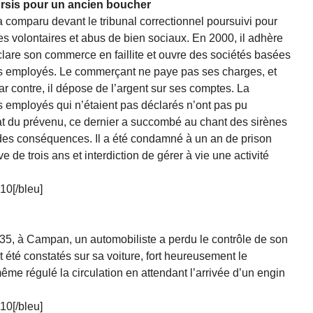
ursis pour un ancien boucher
 a comparu devant le tribunal correctionnel poursuivi pour
 volontaires et abus de bien sociaux. En 2000, il adhère
lare son commerce en faillite et ouvre des sociétés basées
es employés. Le commerçant ne paye pas ses charges, et
r contre, il dépose de l’argent sur ses comptes. La
s employés qui n’étaient pas déclarés n’ont pas pu
at du prévenu, ce dernier a succombé au chant des sirènes
des conséquences. Il a été condamné à un an de prison
 de trois ans et interdiction de gérer à vie une activité
010[/bleu]
935, à Campan, un automobiliste a perdu le contrôle de son
t été constatés sur sa voiture, fort heureusement le
ême régulé la circulation en attendant l’arrivée d’un engin
010[/bleu]