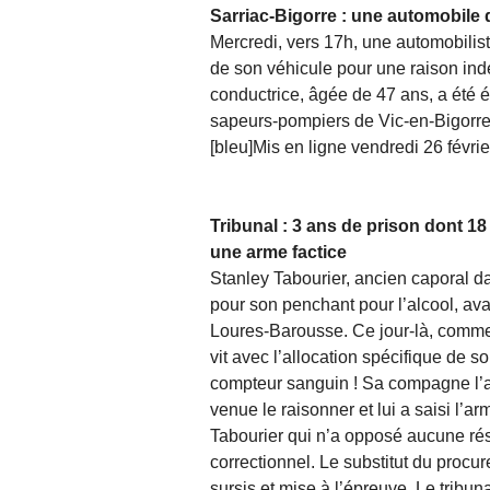
Sarriac-Bigorre : une automobile 
Mercredi, vers 17h, une automobilist
de son véhicule pour une raison ind
conductrice, âgée de 47 ans, a été é
sapeurs-pompiers de Vic-en-Bigorre
[bleu]Mis en ligne vendredi 26 févrie
Tribunal : 3 ans de prison dont 
une arme factice
Stanley Tabourier, ancien caporal d
pour son penchant pour l’alcool, avai
Loures-Barousse. Ce jour-là, comme s
vit avec l’allocation spécifique de s
compteur sanguin ! Sa compagne l’atte
venue le raisonner et lui a saisi l
Tabourier qui n’a opposé aucune rési
correctionnel. Le substitut du procu
sursis et mise à l’épreuve. Le tribu