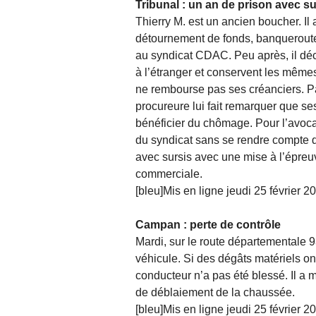
Tribunal : un an de prison avec s
Thierry M. est un ancien boucher. Il
détournement de fonds, banqueroutes
au syndicat CDAC. Peu après, il déc
à l’étranger et conservent les mêm
ne rembourse pas ses créanciers. Pa
procureure lui fait remarquer que se
bénéficier du chômage. Pour l’avoc
du syndicat sans se rendre compte 
avec sursis avec une mise à l’épreuve
commerciale.
[bleu]Mis en ligne jeudi 25 février 2
Campan : perte de contrôle
Mardi, sur le route départementale 
véhicule. Si des dégâts matériels on
conducteur n’a pas été blessé. Il a m
de déblaiement de la chaussée.
[bleu]Mis en ligne jeudi 25 février 2