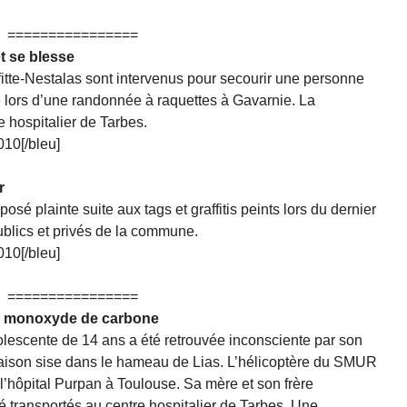
================
t se blesse
te-Nestalas sont intervenus pour secourir une personne
sé lors d’une randonnée à raquettes à Gavarnie. La
 hospitalier de Tarbes.
010[/bleu]
r
é plainte suite aux tags et graffitis peints lors du dernier
blics et privés de la commune.
010[/bleu]
================
au monoxyde de carbone
lescente de 14 ans a été retrouvée inconsciente par son
maison sise dans le hameau de Lias. L’hélicoptère du SMUR
l’hôpital Purpan à Toulouse. Sa mère et son frère
 transportés au centre hospitalier de Tarbes. Une