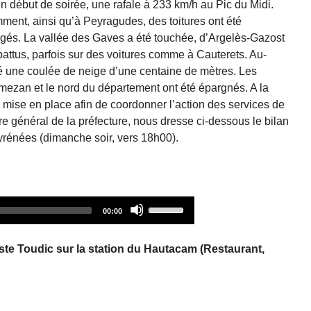
ébut de soirée, une rafale à 233 km/h au Pic du Midi.
ment, ainsi qu’à Peyragudes, des toitures ont été
és. La vallée des Gaves a été touchée, d’Argelès-Gazost
attus, parfois sur des voitures comme à Cauterets. Au-
é une coulée de neige d’une centaine de mètres. Les
ezan et le nord du département ont été épargnés. A la
té mise en place afin de coordonner l’action des services de
re général de la préfecture, nous dresse ci-dessous le bilan
yrénées (dimanche soir, vers 18h00).
Audio
Use
00:00
Player
Up/Down
Arrow
te Toudic sur la station du Hautacam (Restaurant,
keys
to
increase
or