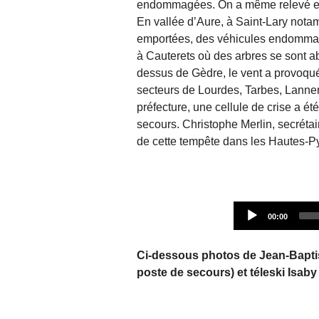
endommagées. On a même relevé en d
En vallée d’Aure, à Saint-Lary notam
emportées, des véhicules endommag
à Cauterets où des arbres se sont ab
dessus de Gèdre, le vent a provoqu
secteurs de Lourdes, Tarbes, Lannem
préfecture, une cellule de crise a é
secours. Christophe Merlin, secrétai
de cette tempête dans les Hautes-P
00:00
Ci-dessous photos de Jean-Baptis
poste de secours) et téleski Isaby