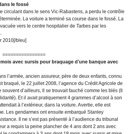
dans le fossé
e circulant dans le sens Vic-Rabastens, a perdu le contrôle
éterminée. La voiture a terminé sa course dans le fossé. La
vacuée vers le centre hospitalier de Tarbes par les
.
r 2010[/bleu]
================
18 mois avec sursis pour braquage d’une banque avec
ans l’armée, ancien assureur, père de deux enfants, connu
t braqué, le 22 juillet 2008, l’agence du Crédit Agricole de
ouvent d’ailleurs, Il se trouvait fauché comme les blés (Il
olidarité). Et il avait pratiquement 4 grammes d’alcool à son
ndait à l’extérieur, dans la voiture. Avertie, elle est
’arme. Les gendarmes ont ensuite embarqué Stanley
stance. Il ne s’est pas présenté à l’audience du tribunal
reur a requis la peine plancher de 4 ans dont 2 ans avec
nal le condamnera à 3 ans dont 18 mois avec sursis et mise