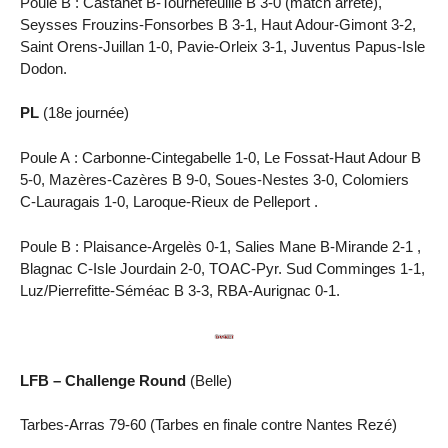
Poule B : Castanet B-Tournefeuille B 3-0 (match arrêté),
Seysses Frouzins-Fonsorbes B 3-1, Haut Adour-Gimont 3-2,
Saint Orens-Juillan 1-0, Pavie-Orleix 3-1, Juventus Papus-Isle
Dodon.
PL
(18e journée)
Poule A : Carbonne-Cintegabelle 1-0, Le Fossat-Haut Adour B
5-0, Mazères-Cazères B 9-0, Soues-Nestes 3-0, Colomiers
C-Lauragais 1-0, Laroque-Rieux de Pelleport .
Poule B : Plaisance-Argelès 0-1, Salies Mane B-Mirande 2-1 ,
Blagnac C-Isle Jourdain 2-0, TOAC-Pyr. Sud Comminges 1-1,
Luz/Pierrefitte-Séméac B 3-3, RBA-Aurignac 0-1.
LFB – Challenge Round
(Belle)
Tarbes-Arras 79-60 (Tarbes en finale contre Nantes Rezé)