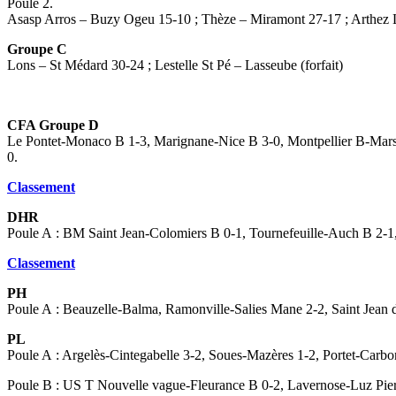
Poule 2.
Asasp Arros – Buzy Ogeu 15-10 ; Thèze – Miramont 27-17 ; Arthez L
Groupe C
Lons – St Médard 30-24 ; Lestelle St Pé – Lasseube (forfait)
CFA Groupe D
Le Pontet-Monaco B 1-3, Marignane-Nice B 3-0, Montpellier B-Marse
0.
Classement
DHR
Poule A : BM Saint Jean-Colomiers B 0-1, Tournefeuille-Auch B 2-1,
Classement
PH
Poule A : Beauzelle-Balma, Ramonville-Salies Mane 2-2, Saint Jean 
PL
Poule A : Argelès-Cintegabelle 3-2, Soues-Mazères 1-2, Portet-Carb
Poule B : US T Nouvelle vague-Fleurance B 0-2, Lavernose-Luz Pierr