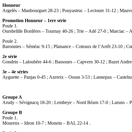
Honneur
Argelès – Maubourguet 28-23 ; Pouyastruc – Lectoure 31-12 ; Mauve
Promotion Honneur – 1ere série
Poule 1.
Oursbelille Bordères – Tournay 40-26 ; Trie – Adé 27-0 ; Marciac – A
Poule 2.
Baronnies – Séméac 9-15 ; Plaisance – Coteaux de l’Arrêt 23-10 ; 
2e série
Gondrin – Laloubère 44-6 ; Bassoues – Capvern 30-12 ; Bazet Andres
3e – 4e séries
Ayguette – Panjas 0-45 ; Azereix – Ossun 3-53 ; Lannepax – Casteln
Groupe A
Arudy – Sévignacq 18-20 ; Lembeye – Nord Béarn 17-0 ; Laruns – Po
Groupe B
Poule 1.
Mourenx – Idron 10-7 ; Monein – BAL 22-14 .