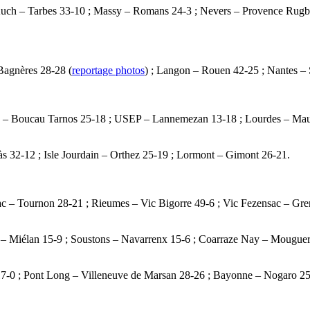
Auch – Tarbes 33-10 ; Massy – Romans 24-3 ; Nevers – Provence Rugb
Bagnères 28-28 (
reportage photos
) ; Langon – Rouen 42-25 ; Nantes –
de – Boucau Tarnos 25-18 ; USEP – Lannemezan 13-18 ; Lourdes – Mau
s 32-12 ; Isle Jourdain – Orthez 25-19 ; Lormont – Gimont 26-21.
rac – Tournon 28-21 ; Rieumes – Vic Bigorre 49-6 ; Vic Fezensac – Gr
n – Miélan 15-9 ; Soustons – Navarrenx 15-6 ; Coarraze Nay – Mouguer
 17-0 ; Pont Long – Villeneuve de Marsan 28-26 ; Bayonne – Nogaro 25