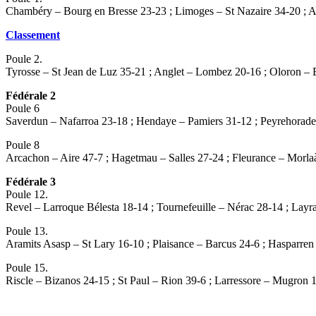
Chambéry – Bourg en Bresse 23-23 ; Limoges – St Nazaire 34-20 ; 
Classement
Poule 2.
Tyrosse – St Jean de Luz 35-21 ; Anglet – Lombez 20-16 ; Oloron – 
Fédérale 2
Poule 6
Saverdun – Nafarroa 23-18 ; Hendaye – Pamiers 31-12 ; Peyrehora
Poule 8
Arcachon – Aire 47-7 ; Hagetmau – Salles 27-24 ; Fleurance – Morlaà
Fédérale 3
Poule 12.
Revel – Larroque Bélesta 18-14 ; Tournefeuille – Nérac 28-14 ; Lay
Poule 13.
Aramits Asasp – St Lary 16-10 ; Plaisance – Barcus 24-6 ; Hasparre
Poule 15.
Riscle – Bizanos 24-15 ; St Paul – Rion 39-6 ; Larressore – Mugron