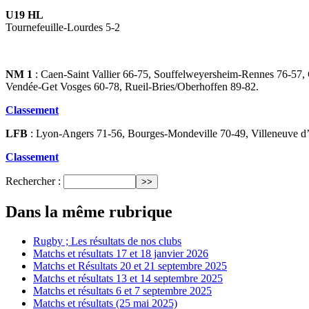
U19 HL
Tournefeuille-Lourdes 5-2
NM 1
: Caen-Saint Vallier 66-75, Souffelweyersheim-Rennes 76-57, 
Vendée-Get Vosges 60-78, Rueil-Bries/Oberhoffen 89-82.
Classement
LFB
: Lyon-Angers 71-56, Bourges-Mondeville 70-49, Villeneuve d’
Classement
Rechercher :
Dans la même rubrique
Rugby ; Les résultats de nos clubs
Matchs et résultats 17 et 18 janvier 2026
Matchs et Résultats 20 et 21 septembre 2025
Matchs et résultats 13 et 14 septembre 2025
Matchs et résultats 6 et 7 septembre 2025
Matchs et résultats (25 mai 2025)