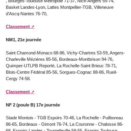
, Bourges-Toulouse Métropole 71-37, Nice-Angers 55-74,
Basket Landes-Lyon, Lattes Montpellier-TGB, Villeneuve
d’Ascq-Nantes 76-70,
Classement
NM1, 21e journée
Saint Chamond-Monaco 68-86, Vichy-Chartres 53-59, Angers-
Charleville Mézières 85-56, Bordeaux-Montbrison 94-76,
Quimper-UTLPB Reporté, La Rochelle-Saint Brieuc 78-71,
Blois-Centre Fédéral 85-56, Sorgues-Cognac 88-86, Rueil-
Cergy 74-58.
Classement
NF 2 (poule B) 17e journée
Stade Montois - TGB Espoirs 70-46, La Rochelle - Puilboreau
86-65, Bordeaux - Gimont 76-74, La Couronne - Chalosse 86-
68, Espoirs Landes - Tournefeuille 58-55, Espoirs Toulouse