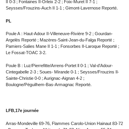
II 0-3 ; Fontaines II-Orleix 2-2 ; Foix-Muret II 7-1 ;
Seysses/Frouzins-Auch II 1-1 ; Gimont-Lavernose Reporté.
PL
Poule A : Haut-Adour II-Villeneuve-Rivière 9-2 ; Gourdan-
Argelès Reporté ; Mazères-Saint-Jean-du-Falga Reporté ;
Pamiers-Salies Mane II 1-1 ; Fonsorbes II-Laroque Reporté ;
Le Fossat-TOAC 3-2.
Poule B : Luz/Pierrefitte/Arrens-Portet ll 0-1 ; Val-d’Adour-
Cintegabelle 2-3 ; Soues- Mirande 0-1 ; Seysses/Frouzins Il-
Sainte-Christie 0-0 ; Aurignac-Aignan 4-2 ;
Boulogne/Péguilhem-Bas-Armagnac Reporté.
LFB,17e journée
Arras-Mondeville 69-76, Flammes Carolo-Union Hainaut 83-72