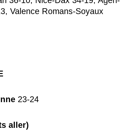
an 36-10, Nice-Dax 34-19, Agen-
13, Valence Romans-Soyaux
E
onne
23-24
 aller)