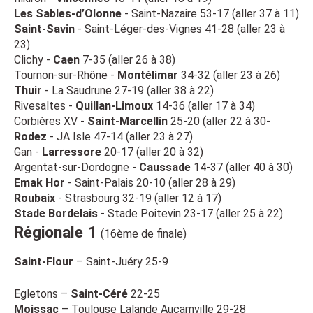
Les Sables-d’Olonne
- Saint-Nazaire 53-17 (aller 37 à 11)
Saint-Savin
- Saint-Léger-des-Vignes 41-28 (aller 23 à
23)
Clichy -
Caen
7-35 (aller 26 à 38)
Tournon-sur-Rhône -
Montélimar
34-32 (aller 23 à 26)
Thuir
- La Saudrune 27-19 (aller 38 à 22)
Rivesaltes -
Quillan-Limoux
14-36 (aller 17 à 34)
Corbières XV -
Saint-Marcellin
25-20 (aller 22 à 30-
Rodez
- JA Isle 47-14 (aller 23 à 27)
Gan -
Larressore
20-17 (aller 20 à 32)
Argentat-sur-Dordogne -
Caussade
14-37 (aller 40 à 30)
Emak Hor
- Saint-Palais 20-10 (aller 28 à 29)
Roubaix
- Strasbourg 32-19 (aller 12 à 17)
Stade Bordelais
- Stade Poitevin 23-17 (aller 25 à 22)
Régionale 1
(16ème de finale)
Saint-Flour
– Saint-Juéry 25-9
Egletons –
Saint-Céré
22-25
Moissac
– Toulouse Lalande Aucamville 29-28