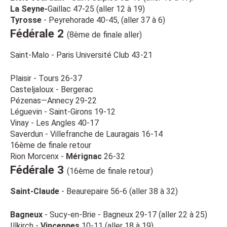
La Seyne-
Gaillac 47-25 (aller 12 à 19)
Tyrosse
- Peyrehorade 40-45, (aller 37 à 6)
Fédérale 2
(8ème de finale aller)
Saint-Malo - Paris Université Club 43-21
Plaisir - Tours 26-37
Casteljaloux - Bergerac
Pézenas—Annecy 29-22
Léguevin - Saint-Girons 19-12
Vinay - Les Angles 40-17
Saverdun - Villefranche de Lauragais 16-14
16ème de finale retour
Rion Morcenx -
Mérignac
26-32
Fédérale 3
(16ème de finale retour)
Saint-Claude
- Beaurepaire 56-6 (aller 38 à 32)
Bagneux
- Sucy-en-Brie - Bagneux 29-17 (aller 22 à 25)
Illkirch -
Vincennes
10-11 (aller 18 à 19)