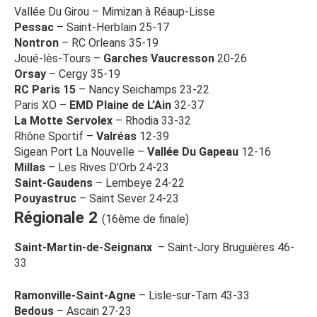
Vallée Du Girou – Mimizan à Réaup-Lisse
Pessac
– Saint-Herblain 25-17
Nontron
– RC Orleans 35-19
Joué-lès-Tours –
Garches Vaucresson
20-26
Orsay
– Cergy 35-19
RC Paris 15
– Nancy Seichamps 23-22
Paris XO –
EMD Plaine de L’Ain
32-37
La Motte Servolex
– Rhodia 33-32
Rhône Sportif –
Valréas
12-39
Sigean Port La Nouvelle –
Vallée Du Gapeau
12-16
Millas
– Les Rives D’Orb 24-23
Saint-Gaudens
– Lembeye 24-22
Pouyastruc
– Saint Sever 24-23
Régionale 2
(16ème de finale)
Saint-Martin-de-Seignanx
– Saint-Jory Bruguières 46-
33
Ramonville-Saint-Agne
– Lisle-sur-Tarn 43-33
Bedous
– Ascain 27-23