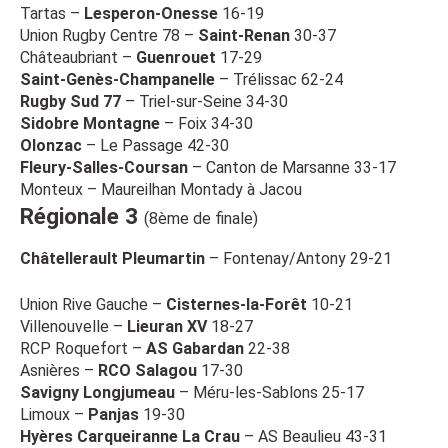
Tartas –
Lesperon-Onesse
16-19
Union Rugby Centre 78 –
Saint-Renan
30-37
Châteaubriant –
Guenrouet
17-29
Saint-Genès-Champanelle
– Trélissac 62-24
Rugby Sud 77
– Triel-sur-Seine 34-30
Sidobre Montagne
– Foix 34-30
Olonzac
– Le Passage 42-30
Fleury-Salles-Coursan
– Canton de Marsanne 33-17
Monteux – Maureilhan Montady à Jacou
Régionale 3
(8ème de finale)
Châtellerault Pleumartin
– Fontenay/Antony 29-21
Union Rive Gauche –
Cisternes-la-Forêt
10-21
Villenouvelle –
Lieuran XV
18-27
RCP Roquefort –
AS Gabardan
22-38
Asnières –
RCO Salagou
17-30
Savigny Longjumeau
– Méru-les-Sablons 25-17
Limoux –
Panjas
19-30
Hyères Carqueiranne La Crau
– AS Beaulieu 43-31