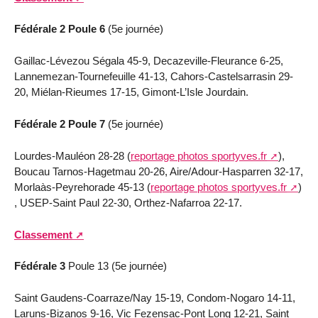
Fédérale 2 Poule 6
(5e journée)
Gaillac-Lévezou Ségala 45-9, Decazeville-Fleurance 6-25,
Lannemezan-Tournefeuille 41-13, Cahors-Castelsarrasin 29-
20, Miélan-Rieumes 17-15, Gimont-L’Isle Jourdain.
Fédérale 2 Poule 7
(5e journée)
Lourdes-Mauléon 28-28 (
reportage photos sportyves.fr
),
Boucau Tarnos-Hagetmau 20-26, Aire/Adour-Hasparren 32-17,
Morlaàs-Peyrehorade 45-13 (
reportage photos sportyves.fr
)
, USEP-Saint Paul 22-30, Orthez-Nafarroa 22-17.
Classement
Fédérale 3
Poule 13 (5e journée)
Saint Gaudens-Coarraze/Nay 15-19, Condom-Nogaro 14-11,
Laruns-Bizanos 9-16, Vic Fezensac-Pont Long 12-21, Saint