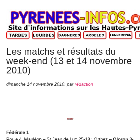
Les matchs et résultats du
week-end (13 et 14 novembre
2010)
dimanche 14 novembre 2010
,
par
rédaction
Fédérale 1
Poule 4. Mauléon – St Jean de Luz 25-18 ; Orthez –
Oloron
3-