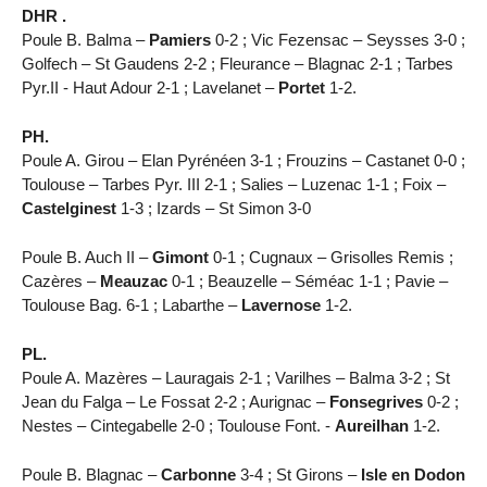
DHR .
Poule B. Balma –
Pamiers
0-2 ; Vic Fezensac – Seysses 3-0 ;
Golfech – St Gaudens 2-2 ; Fleurance – Blagnac 2-1 ; Tarbes
Pyr.II - Haut Adour 2-1 ; Lavelanet –
Portet
1-2.
PH.
Poule A. Girou – Elan Pyrénéen 3-1 ; Frouzins – Castanet 0-0 ;
Toulouse – Tarbes Pyr. III 2-1 ; Salies – Luzenac 1-1 ; Foix –
Castelginest
1-3 ; Izards – St Simon 3-0
Poule B. Auch II –
Gimont
0-1 ; Cugnaux – Grisolles Remis ;
Cazères –
Meauzac
0-1 ; Beauzelle – Séméac 1-1 ; Pavie –
Toulouse Bag. 6-1 ; Labarthe –
Lavernose
1-2.
PL.
Poule A. Mazères – Lauragais 2-1 ; Varilhes – Balma 3-2 ; St
Jean du Falga – Le Fossat 2-2 ; Aurignac –
Fonsegrives
0-2 ;
Nestes – Cintegabelle 2-0 ; Toulouse Font. -
Aureilhan
1-2.
Poule B. Blagnac –
Carbonne
3-4 ; St Girons –
Isle en Dodon