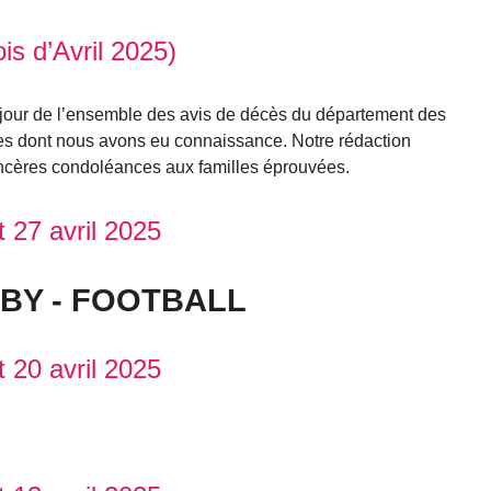
is d’Avril 2025)
 jour de l’ensemble des avis de décès du département des
s dont nous avons eu connaissance. Notre rédaction
ncères condoléances aux familles éprouvées.
t 27 avril 2025
BY - FOOTBALL
t 20 avril 2025