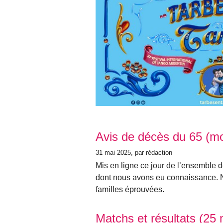
Articles les plus récents
Avis de décès du 65 (m
31 mai 2025
, par rédaction
Mis en ligne ce jour de l’ensemble
dont nous avons eu connaissance. N
familles éprouvées.
Matchs et résultats (25