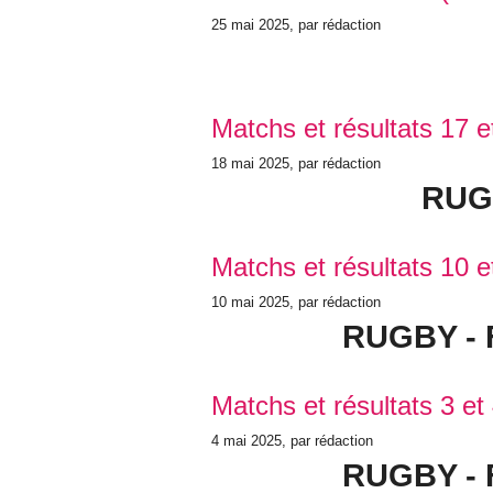
25 mai 2025
, par rédaction
Matchs et résultats 17 
18 mai 2025
, par rédaction
RUG
Matchs et résultats 10 
10 mai 2025
, par rédaction
RUGBY -
Matchs et résultats 3 et
4 mai 2025
, par rédaction
RUGBY -