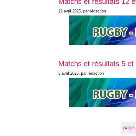
Matchs et résultats 12 e
12 avril 2025
, par rédaction
Matchs et résultats 5 et 
5 avril 2025
, par rédaction
page 