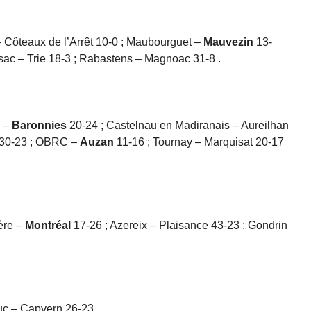
– Côteaux de l’Arrêt 10-0 ; Maubourguet –
Mauvezin
13-
nsac – Trie 18-3 ; Rabastens – Magnoac 31-8 .
s –
Baronnies
20-24 ; Castelnau en Madiranais – Aureilhan
 30-23 ; OBRC –
Auzan
11-16 ; Tournay – Marquisat 20-17
ère –
Montréal
17-26 ; Azereix – Plaisance 43-23 ; Gondrin
uc – Capvern 26-23.