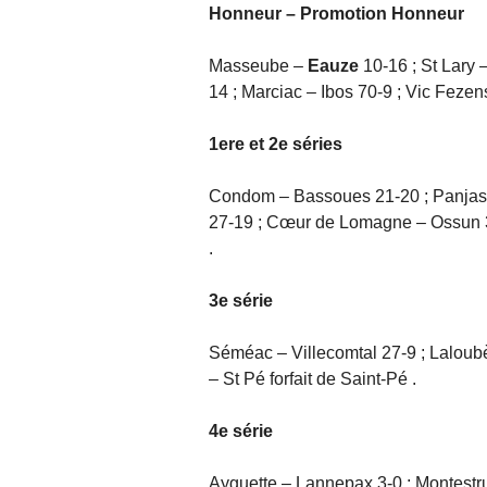
Honneur – Promotion Honneur
Masseube –
Eauze
10-16 ; St Lary 
14 ; Marciac – Ibos 70-9 ; Vic Feze
1ere et 2e séries
Condom – Bassoues 21-20 ; Panja
27-19 ; Cœur de Lomagne – Ossun
.
3e série
Séméac – Villecomtal 27-9 ; Laloub
– St Pé forfait de Saint-Pé .
4e série
Ayguette – Lannepax 3-0 ; Montestr