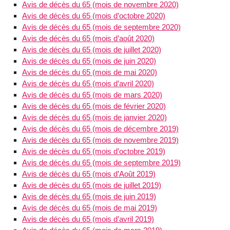
Avis de décès du 65 (mois de novembre 2020)
Avis de décès du 65 (mois d’octobre 2020)
Avis de décès du 65 (mois de septembre 2020)
Avis de décès du 65 (mois d’août 2020)
Avis de décès du 65 (mois de juillet 2020)
Avis de décès du 65 (mois de juin 2020)
Avis de décès du 65 (mois de mai 2020)
Avis de décès du 65 (mois d’avril 2020)
Avis de décès du 65 (mois de mars 2020)
Avis de décès du 65 (mois de février 2020)
Avis de décès du 65 (mois de janvier 2020)
Avis de décès du 65 (mois de décembre 2019)
Avis de décès du 65 (mois de novembre 2019)
Avis de décès du 65 (mois d’octobre 2019)
Avis de décès du 65 (mois de septembre 2019)
Avis de décès du 65 (mois d’Août 2019)
Avis de décès du 65 (mois de juillet 2019)
Avis de décès du 65 (mois de juin 2019)
Avis de décès du 65 (mois de mai 2019)
Avis de décès du 65 (mois d’avril 2019)