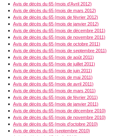
Avis de décès du 65 (mois d’Avril 2012)
Avis de décès du 65 (mois de mars 2012)
Avis de décès du 65 (mois de février 2012)
Avis de décès du 65 (mois de janvier 2012)
Avis de décès du 65 (mois de décembre 2011)
Avis de décès du 65 (mois de novembre 2011)
Avis de décès du 65 (mois de octobre 2011)
Avis de décès du 65 (mois de septembre 2011)
Avis de décès du 65 (mois de août 2011)
Avis de décès du 65 (mois de juillet 2011)
Avis de décès du 65 (mois de juin 2011)
Avis de décès du 65 (mois de mai 2011)
Avis de décès du 65 (mois de avril 2011)
Avis de décès du 65 (mois de mars 2011)
Avis de décès du 65 (mois de février 2011)
Avis de décès du 65 (mois de janvier 2011)
Avis de décès du 65 (mois de décembre 2010)
Avis de décès du 65 (mois de novembre 2010)
Avis de décès du 65 (mois d’octobre 2010)
Avis de décès du 65 (septembre 2010)