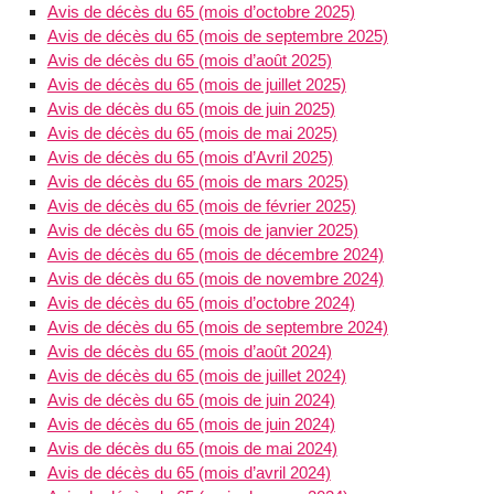
Avis de décès du 65 (mois d’octobre 2025)
Avis de décès du 65 (mois de septembre 2025)
Avis de décès du 65 (mois d’août 2025)
Avis de décès du 65 (mois de juillet 2025)
Avis de décès du 65 (mois de juin 2025)
Avis de décès du 65 (mois de mai 2025)
Avis de décès du 65 (mois d’Avril 2025)
Avis de décès du 65 (mois de mars 2025)
Avis de décès du 65 (mois de février 2025)
Avis de décès du 65 (mois de janvier 2025)
Avis de décès du 65 (mois de décembre 2024)
Avis de décès du 65 (mois de novembre 2024)
Avis de décès du 65 (mois d’octobre 2024)
Avis de décès du 65 (mois de septembre 2024)
Avis de décès du 65 (mois d’août 2024)
Avis de décès du 65 (mois de juillet 2024)
Avis de décès du 65 (mois de juin 2024)
Avis de décès du 65 (mois de juin 2024)
Avis de décès du 65 (mois de mai 2024)
Avis de décès du 65 (mois d’avril 2024)