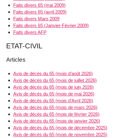
Faits divers 65 (mai 2009)
Faits divers 65 (avril 2009)
Faits divers Mars 2009
Faits divers 65 (Janvier-Février 2009)
Faits divers AFP
ETAT-CIVIL
Articles
Avis de décès du 65 (mois d’août 2026)
Avis de décès du 65 (mois de juillet 2026)
Avis de décès du 65 (mois de juin 2026)
Avis de décès du 65 (mois de mai 2026)
Avis de décès du 65 (mois d’Avril 2026)
Avis de décès du 65 (mois de mars 2026)
Avis de décès du 65 (mois de février 2026)
Avis de décès du 65 (mois de janvier 2026)
Avis de décès du 65 (mois de décembre 2025)
Avis de décès du 65 (mois de novembre 2025)