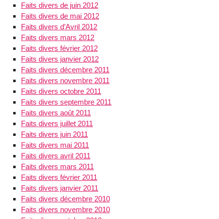
Faits divers de juin 2012
Faits divers de mai 2012
Faits divers d’Avril 2012
Faits divers mars 2012
Faits divers février 2012
Faits divers janvier 2012
Faits divers décembre 2011
Faits divers novembre 2011
Faits divers octobre 2011
Faits divers septembre 2011
Faits divers août 2011
Faits divers juillet 2011
Faits divers juin 2011
Faits divers mai 2011
Faits divers avril 2011
Faits divers mars 2011
Faits divers février 2011
Faits divers janvier 2011
Faits divers décembre 2010
Faits divers novembre 2010