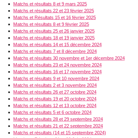
Matchs et résultats 8 et 9 mars 2025
Matchs et résultats 22 et 23 février 2025
Matchs et Résultats 15 et 16 février 2025
Matchs et résultats 8 et 9 février 2025
Matchs et résultats 25 et 26 janvier 2025
Matchs et résultats 18 et 19 janvier 2025
Matchs et résultats 14 et 15 décembre 2024
Matchs et résultats 7 et 8 décembre 2024
Matchs et résultats 30 novembre et 1er décembre 2024
Matchs et résultats 23 et 24 novembre 2024
Matchs et résultats 16 et 17 novembre 2024
Matchs et résultats 9 et 10 novembre 2024
Matchs et résultats 2 et 3 novembre 2024
Matchs et résultats 26 et 27 octobre 2024
Matchs et résultats 19 et 20 octobre 2024
Matchs et résultats 12 et 13 octobre 2024
Matchs et résultats 5 et 6 octobre 2024
Matchs et résultats 28 et 29 septembre 2024
Matchs et résultats 21 et 22 septembre 2024
Matchs et résultats (14 et 15 septembre 2024)