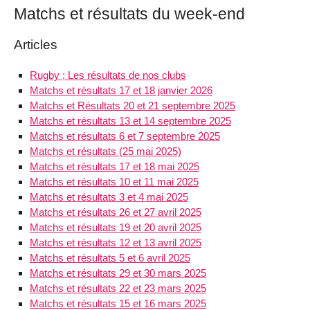
Matchs et résultats du week-end
Articles
Rugby ; Les résultats de nos clubs
Matchs et résultats 17 et 18 janvier 2026
Matchs et Résultats 20 et 21 septembre 2025
Matchs et résultats 13 et 14 septembre 2025
Matchs et résultats 6 et 7 septembre 2025
Matchs et résultats (25 mai 2025)
Matchs et résultats 17 et 18 mai 2025
Matchs et résultats 10 et 11 mai 2025
Matchs et résultats 3 et 4 mai 2025
Matchs et résultats 26 et 27 avril 2025
Matchs et résultats 19 et 20 avril 2025
Matchs et résultats 12 et 13 avril 2025
Matchs et résultats 5 et 6 avril 2025
Matchs et résultats 29 et 30 mars 2025
Matchs et résultats 22 et 23 mars 2025
Matchs et résultats 15 et 16 mars 2025