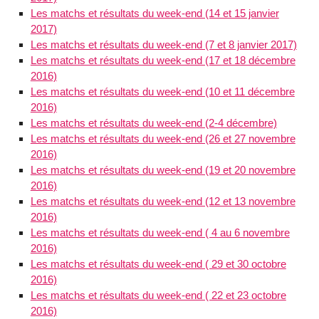
Les matchs et résultats du week-end (14 et 15 janvier
2017)
Les matchs et résultats du week-end (7 et 8 janvier 2017)
Les matchs et résultats du week-end (17 et 18 décembre
2016)
Les matchs et résultats du week-end (10 et 11 décembre
2016)
Les matchs et résultats du week-end (2-4 décembre)
Les matchs et résultats du week-end (26 et 27 novembre
2016)
Les matchs et résultats du week-end (19 et 20 novembre
2016)
Les matchs et résultats du week-end (12 et 13 novembre
2016)
Les matchs et résultats du week-end ( 4 au 6 novembre
2016)
Les matchs et résultats du week-end ( 29 et 30 octobre
2016)
Les matchs et résultats du week-end ( 22 et 23 octobre
2016)