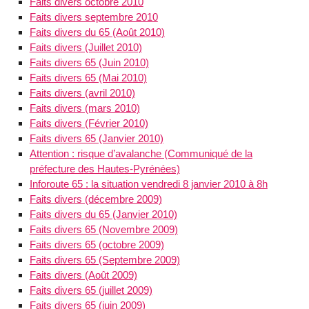
Faits divers octobre 2010
Faits divers septembre 2010
Faits divers du 65 (Août 2010)
Faits divers (Juillet 2010)
Faits divers 65 (Juin 2010)
Faits divers 65 (Mai 2010)
Faits divers (avril 2010)
Faits divers (mars 2010)
Faits divers (Février 2010)
Faits divers 65 (Janvier 2010)
Attention : risque d’avalanche (Communiqué de la
préfecture des Hautes-Pyrénées)
Inforoute 65 : la situation vendredi 8 janvier 2010 à 8h
Faits divers (décembre 2009)
Faits divers du 65 (Janvier 2010)
Faits divers 65 (Novembre 2009)
Faits divers 65 (octobre 2009)
Faits divers 65 (Septembre 2009)
Faits divers (Août 2009)
Faits divers 65 (juillet 2009)
Faits divers 65 (juin 2009)