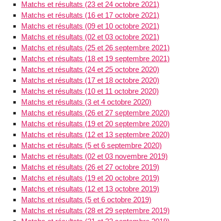
Matchs et résultats (23 et 24 octobre 2021)
Matchs et résultats (16 et 17 octobre 2021)
Matchs et résultats (09 et 10 octobre 2021)
Matchs et résultats (02 et 03 octobre 2021)
Matchs et résultats (25 et 26 septembre 2021)
Matchs et résultats (18 et 19 septembre 2021)
Matchs et résultats (24 et 25 octobre 2020)
Matchs et résultats (17 et 18 octobre 2020)
Matchs et résultats (10 et 11 octobre 2020)
Matchs et résultats (3 et 4 octobre 2020)
Matchs et résultats (26 et 27 septembre 2020)
Matchs et résultats (19 et 20 septembre 2020)
Matchs et résultats (12 et 13 septembre 2020)
Matchs et résultats (5 et 6 septembre 2020)
Matchs et résultats (02 et 03 novembre 2019)
Matchs et résultats (26 et 27 octobre 2019)
Matchs et résultats (19 et 20 octobre 2019)
Matchs et résultats (12 et 13 octobre 2019)
Matchs et résultats (5 et 6 octobre 2019)
Matchs et résultats (28 et 29 septembre 2019)