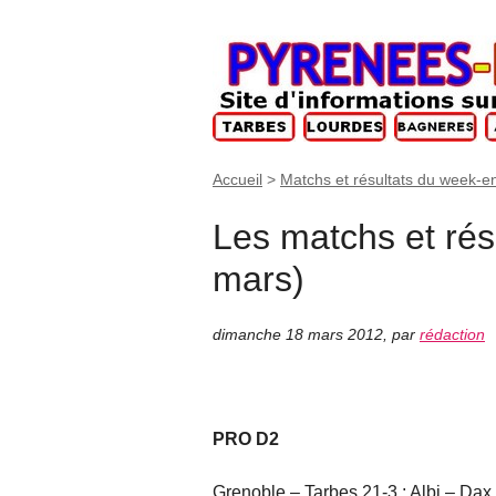
Accueil
>
Matchs et résultats du week-e
Les matchs et rés
mars)
dimanche 18 mars 2012
,
par
rédaction
PRO D2
Grenoble – Tarbes 21-3 ; Albi – Dax