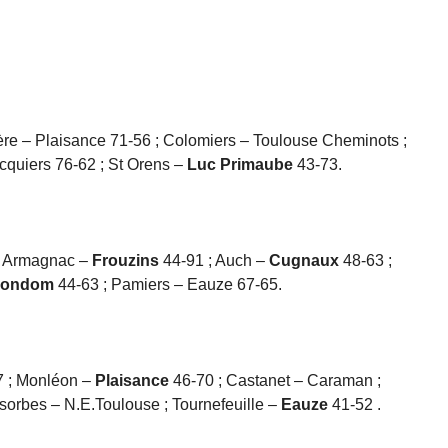
ère – Plaisance 71-56 ; Colomiers – Toulouse Cheminots ;
cquiers 76-62 ; St Orens –
Luc Primaube
43-73.
s Armagnac –
Frouzins
44-91 ; Auch –
Cugnaux
48-63 ;
ondom
44-63 ; Pamiers – Eauze 67-65.
7 ; Monléon –
Plaisance
46-70 ; Castanet – Caraman ;
sorbes – N.E.Toulouse ; Tournefeuille –
Eauze
41-52 .