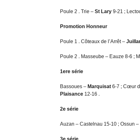
Poule 2 . Trie –
St Lary
9-21 ; Lecto
Promotion Honneur
Poule 1 . Côteaux de l’Arrêt –
Juilla
Poule 2 . Masseube – Eauze 8-6 ; M
1ere série
Bassoues –
Marquisat
6-7 ; Cœur d
Plaisance
12-16 .
2e série
Auzan – Castelnau 15-10 ; Ossun –
3e série