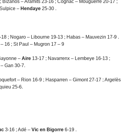
 Bizanos – Aramits 23-16 ; Cognac – Mouguerre 20-17 ;
 Sulpice –
Hendaye
25-30 .
-18 ; Nogaro – Libourne 19-13 ; Habas – Mauvezin 17-9 .
– 16 ; St Paul – Mugron 17 – 9
 Bayonne –
Aire
13-17 ; Navarrenx – Lembeye 16-13 ;
 – Gan 30-7.
oquefort – Rion 16-9 ; Hasparren – Gimont 27-17 ; Argelès
quieu 25-6.
uc
3-16 ; Adé –
Vic en Bigorre
6-19 .