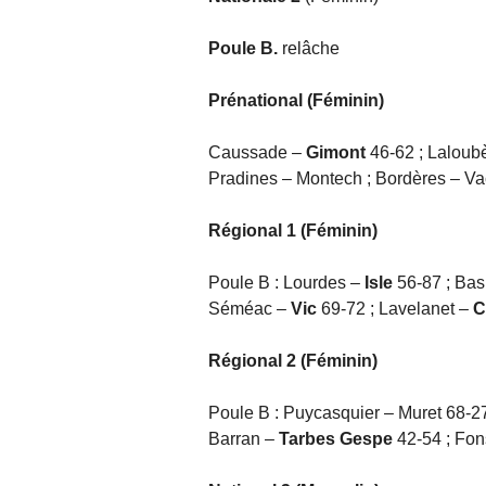
Poule B.
relâche
Prénational (Féminin)
Caussade –
Gimont
46-62 ; Laloub
Pradines – Montech ; Bordères – Va
Régional 1 (Féminin)
Poule B : Lourdes –
Isle
56-87 ; Ba
Séméac –
Vic
69-72 ; Lavelanet –
C
Régional 2 (Féminin)
Poule B : Puycasquier – Muret 68-2
Barran –
Tarbes Gespe
42-54 ; Fon