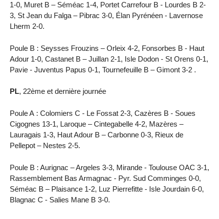
1-0, Muret B – Séméac 1-4, Portet Carrefour B - Lourdes B 2-
3, St Jean du Falga – Pibrac 3-0, Élan Pyrénéen - Lavernose
Lherm 2-0.
Poule B : Seysses Frouzins – Orleix 4-2, Fonsorbes B - Haut
Adour 1-0, Castanet B – Juillan 2-1, Isle Dodon - St Orens 0-1,
Pavie - Juventus Papus 0-1, Tournefeuille B – Gimont 3-2 .
PL
, 22ème et dernière journée
Poule A : Colomiers C - Le Fossat 2-3, Cazères B - Soues
Cigognes 13-1, Laroque – Cintegabelle 4-2, Mazères –
Lauragais 1-3, Haut Adour B – Carbonne 0-3, Rieux de
Pellepot – Nestes 2-5.
Poule B : Aurignac – Argeles 3-3, Mirande - Toulouse OAC 3-1,
Rassemblement Bas Armagnac - Pyr. Sud Comminges 0-0,
Séméac B – Plaisance 1-2, Luz Pierrefitte - Isle Jourdain 6-0,
Blagnac C - Salies Mane B 3-0.