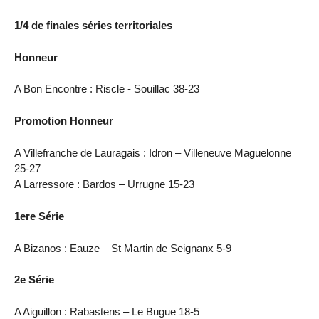
1/4 de finales séries territoriales
Honneur
A Bon Encontre : Riscle - Souillac 38-23
Promotion Honneur
A Villefranche de Lauragais : Idron – Villeneuve Maguelonne
25-27
A Larressore : Bardos – Urrugne 15-23
1ere Série
A Bizanos : Eauze – St Martin de Seignanx 5-9
2e Série
A Aiguillon : Rabastens – Le Bugue 18-5